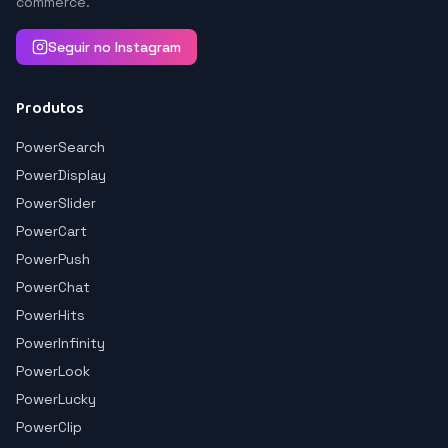
commerce.
Seguir no Instagram
Produtos
PowerSearch
PowerDisplay
PowerSlider
PowerCart
PowerPush
PowerChat
PowerHits
PowerInfinity
PowerLook
PowerLucky
PowerClip