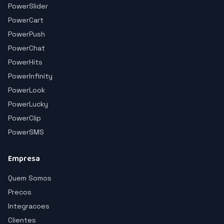
PowerSlider
PowerCart
PowerPush
PowerChat
PowerHits
PowerInfinity
PowerLook
PowerLucky
PowerClip
PowerSMS
Empresa
Quem Somos
Precos
Integracoes
Clientes