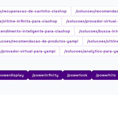
s/recuperacao-de-carrinho-ciashop
/solucoes/recomenda
s/vitrine-infinita-para-ciashop
/solucoes/provador-virtual
tendimento-inteligente-para-ciashop
/solucoes/busca-int
lucoes/recomendacao-de-produtos-yampi
/solucoes/vitri
s/provador-virtual-para-yampi
/solucoes/analytics-para-y
powerdisplay
/powerinfinity
/powerlook
/powerhits