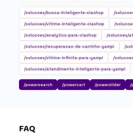
/solucoes/busca-inteligente-ciashop
/solucoe
/solucoes/vitrine-inteligente-ciashop
/solucoe
/solucoes/analytics-para-ciashop
/solucoes/a
/solucoes/recuperacao-de-carrinho-yampi
/so
/solucoes/vitrine-infinita-para-yampi
/solucoe
/solucoes/atendimento-inteligente-para-yampi
/powersearch
/powercart
/powerslider
/
FAQ