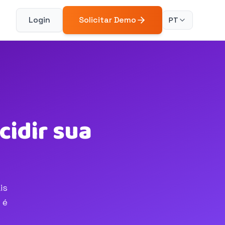
Login
Solicitar Demo
PT
cidir sua
is
 é