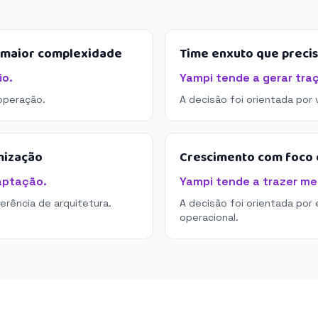
e maior complexidade
Time enxuto que preci
io.
Yampi tende a gerar tra
operação.
A decisão foi orientada por
mização
Crescimento com foco e
aptação.
Yampi tende a trazer mel
derência de arquitetura.
A decisão foi orientada por 
operacional.