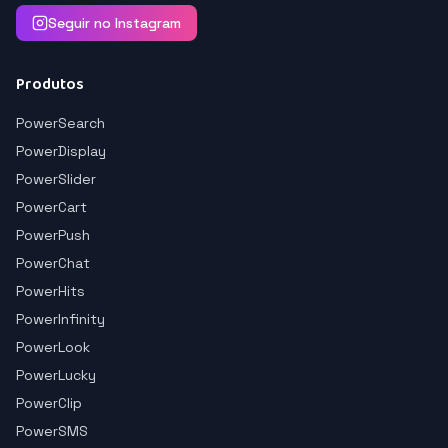
Seguir no Instagram
Produtos
PowerSearch
PowerDisplay
PowerSlider
PowerCart
PowerPush
PowerChat
PowerHits
PowerInfinity
PowerLook
PowerLucky
PowerClip
PowerSMS