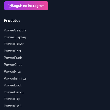
Seguir no Instagram
Produtos
PowerSearch
PowerDisplay
PowerSlider
PowerCart
PowerPush
PowerChat
PowerHits
PowerInfinity
PowerLook
PowerLucky
PowerClip
PowerSMS