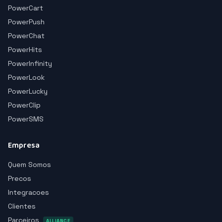
PowerCart
PowerPush
PowerChat
PowerHits
PowerInfinity
PowerLook
PowerLucky
PowerClip
PowerSMS
Empresa
Quem Somos
Precos
Integracoes
Clientes
Parceiros
ALLIANCE