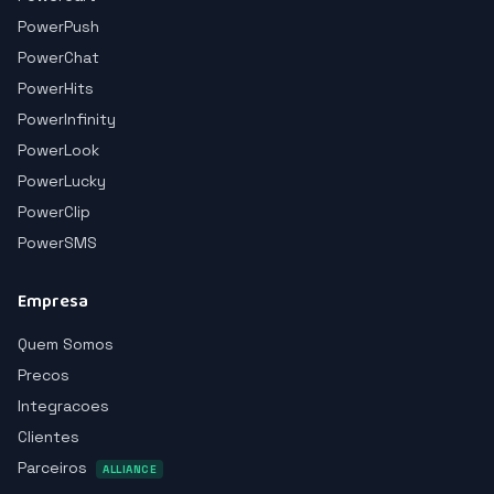
PowerPush
PowerChat
PowerHits
PowerInfinity
PowerLook
PowerLucky
PowerClip
PowerSMS
Empresa
Quem Somos
Precos
Integracoes
Clientes
Parceiros
ALLIANCE