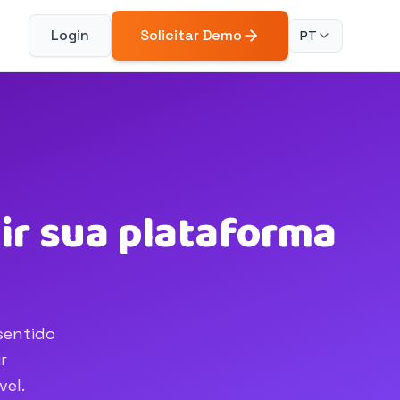
Login
Solicitar Demo
PT
ir sua plataforma
sentido
r
vel.