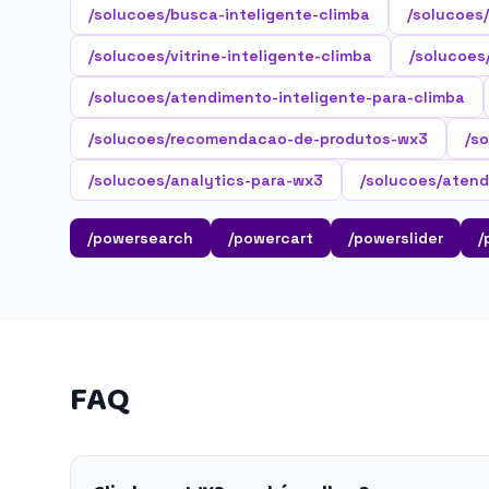
/solucoes/busca-inteligente-climba
/solucoes
/solucoes/vitrine-inteligente-climba
/solucoes/
/solucoes/atendimento-inteligente-para-climba
/solucoes/recomendacao-de-produtos-wx3
/so
/solucoes/analytics-para-wx3
/solucoes/atend
/powersearch
/powercart
/powerslider
/
FAQ