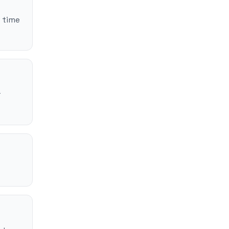
 time
r