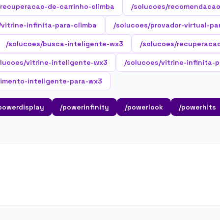
/recuperacao-de-carrinho-climba
/solucoes/recomendacao
vitrine-infinita-para-climba
/solucoes/provador-virtual-pa
/solucoes/busca-inteligente-wx3
/solucoes/recuperaca
lucoes/vitrine-inteligente-wx3
/solucoes/vitrine-infinita-
imento-inteligente-para-wx3
powerdisplay
/powerinfinity
/powerlook
/powerhits