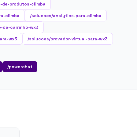
-de-produtos-climba
ra-climba
/solucoes/analytics-para-climba
o-de-carrinho-wx3
para-wx3
/solucoes/provador-virtual-para-wx3
/powerchat