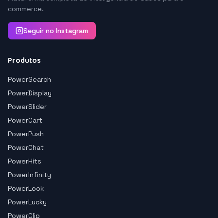
commerce.
Seguir no Instagram
Produtos
PowerSearch
PowerDisplay
PowerSlider
PowerCart
PowerPush
PowerChat
PowerHits
PowerInfinity
PowerLook
PowerLucky
PowerClip