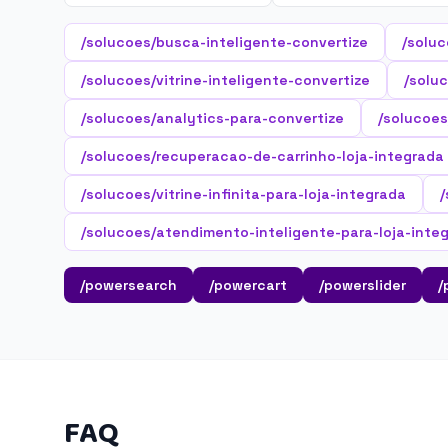
/solucoes/busca-inteligente-convertize
/soluc
/solucoes/vitrine-inteligente-convertize
/soluc
/solucoes/analytics-para-convertize
/solucoes
/solucoes/recuperacao-de-carrinho-loja-integrada
/solucoes/vitrine-infinita-para-loja-integrada
/
/solucoes/atendimento-inteligente-para-loja-inte
/powersearch
/powercart
/powerslider
/
FAQ