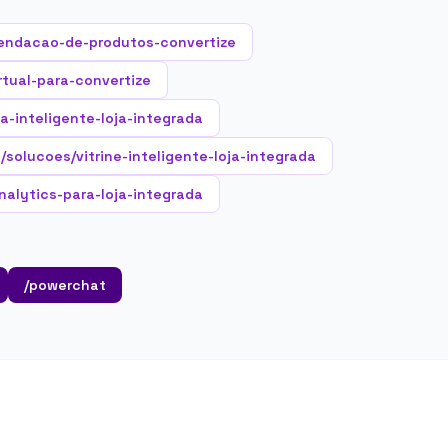
endacao-de-produtos-convertize
rtual-para-convertize
a-inteligente-loja-integrada
/solucoes/vitrine-inteligente-loja-integrada
nalytics-para-loja-integrada
/powerchat