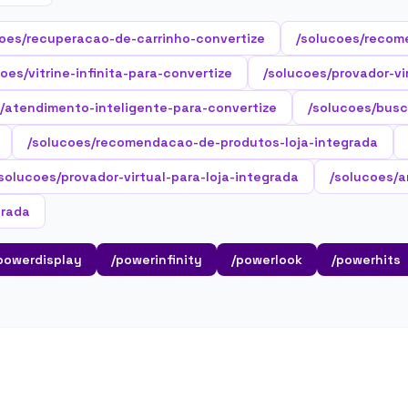
oes/recuperacao-de-carrinho-convertize
/solucoes/recom
oes/vitrine-infinita-para-convertize
/solucoes/provador-vi
/atendimento-inteligente-para-convertize
/solucoes/busc
/solucoes/recomendacao-de-produtos-loja-integrada
solucoes/provador-virtual-para-loja-integrada
/solucoes/a
grada
powerdisplay
/powerinfinity
/powerlook
/powerhits