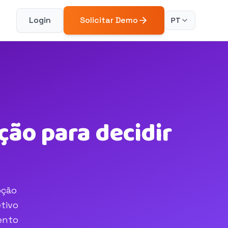
Login
Solicitar Demo
PT
ção para decidir
pção
tivo
ento