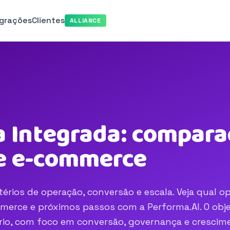
egrações
Clientes
ALLIANCE
a Integrada: compara
e e-commerce
érios de operação, conversão e escala. Veja qual o
merce e próximos passos com a Performa.AI. O obje
nário, com foco em conversão, governança e crescim