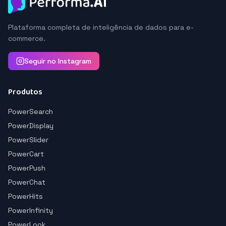
Plataforma completa de inteligência de dados para e-
commerce.
Seguir no Instagram
Produtos
PowerSearch
PowerDisplay
PowerSlider
PowerCart
PowerPush
PowerChat
PowerHits
PowerInfinity
PowerLook