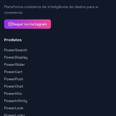
Plataforma completa de inteligência de dados para e-
commerce.
Seguir no Instagram
Produtos
PowerSearch
PowerDisplay
PowerSlider
PowerCart
PowerPush
PowerChat
PowerHits
PowerInfinity
PowerLook
PowerLucky