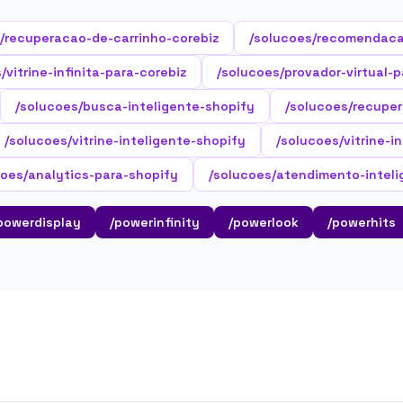
/recuperacao-de-carrinho-corebiz
/solucoes/recomendaca
/vitrine-infinita-para-corebiz
/solucoes/provador-virtual-p
/solucoes/busca-inteligente-shopify
/solucoes/recupe
/solucoes/vitrine-inteligente-shopify
/solucoes/vitrine-i
coes/analytics-para-shopify
/solucoes/atendimento-inteli
powerdisplay
/powerinfinity
/powerlook
/powerhits