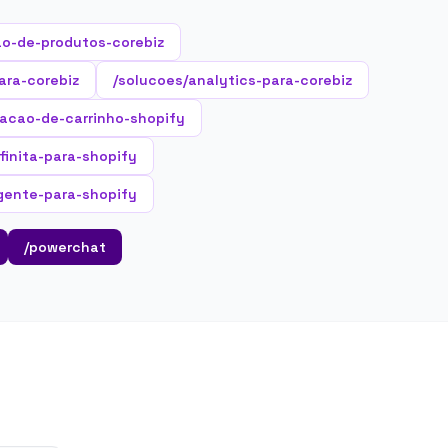
o-de-produtos-corebiz
ara-corebiz
/solucoes/analytics-para-corebiz
racao-de-carrinho-shopify
nfinita-para-shopify
gente-para-shopify
/powerchat