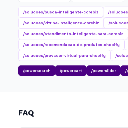
/solucoes/busca-inteligente-corebiz
/solucoes
/solucoes/vitrine-inteligente-corebiz
/solucoes
/solucoes/atendimento-inteligente-para-corebiz
/solucoes/recomendacao-de-produtos-shopify
/solucoes/provador-virtual-para-shopify
/solu
/powersearch
/powercart
/powerslider
/
FAQ