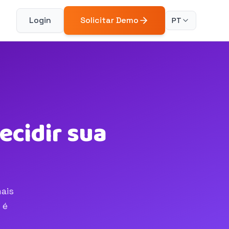
Login
Solicitar Demo
PT
ecidir sua
mais
 é