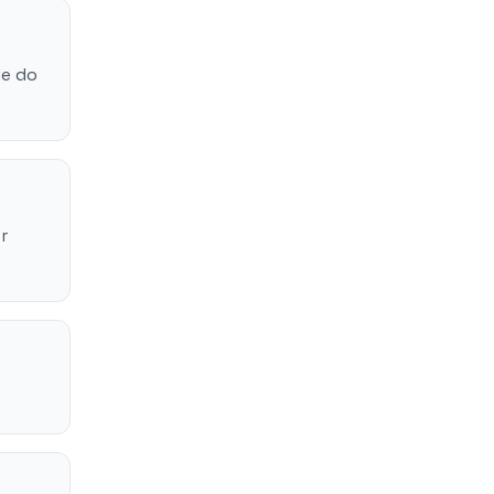
de do
r