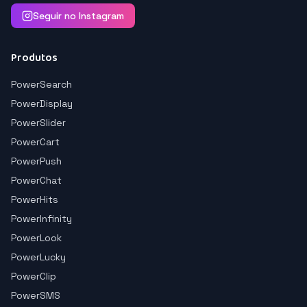
Seguir no Instagram
Produtos
PowerSearch
PowerDisplay
PowerSlider
PowerCart
PowerPush
PowerChat
PowerHits
PowerInfinity
PowerLook
PowerLucky
PowerClip
PowerSMS