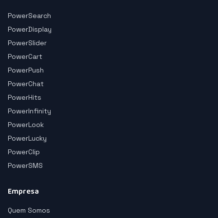
PowerSearch
PowerDisplay
PowerSlider
PowerCart
PowerPush
PowerChat
PowerHits
PowerInfinity
PowerLook
PowerLucky
PowerClip
PowerSMS
Empresa
Quem Somos