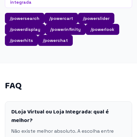
integrada
/powersearch
/powercart
/powerslider
/powerdisplay
/powerinfinity
/powerlook
/powerhits
/powerchat
FAQ
DLoja Virtual ou Loja Integrada: qual é
melhor?
Não existe melhor absoluto. A escolha entre