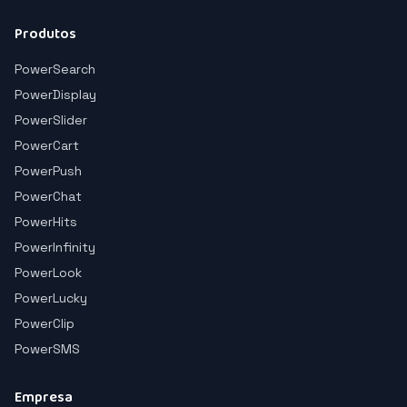
Produtos
PowerSearch
PowerDisplay
PowerSlider
PowerCart
PowerPush
PowerChat
PowerHits
PowerInfinity
PowerLook
PowerLucky
PowerClip
PowerSMS
Empresa