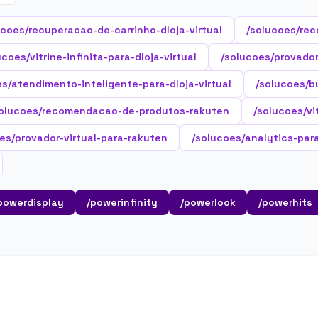
ucoes/recuperacao-de-carrinho-dloja-virtual
/solucoes/rec
ucoes/vitrine-infinita-para-dloja-virtual
/solucoes/provador-
es/atendimento-inteligente-para-dloja-virtual
/solucoes/b
solucoes/recomendacao-de-produtos-rakuten
/solucoes/vi
es/provador-virtual-para-rakuten
/solucoes/analytics-par
powerdisplay
/powerinfinity
/powerlook
/powerhits