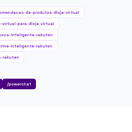
omendacao-de-produtos-dloja-virtual
virtual-para-dloja-virtual
usca-inteligente-rakuten
trine-inteligente-rakuten
a-rakuten
/powerchat