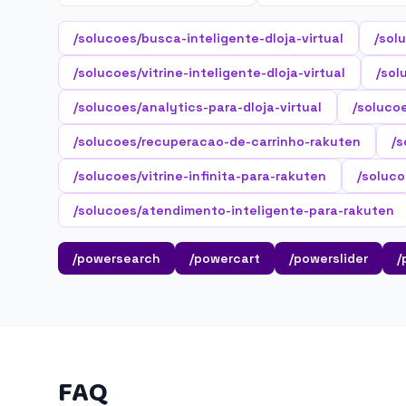
/solucoes/busca-inteligente-dloja-virtual
/sol
/solucoes/vitrine-inteligente-dloja-virtual
/sol
/solucoes/analytics-para-dloja-virtual
/soluco
/solucoes/recuperacao-de-carrinho-rakuten
/
/solucoes/vitrine-infinita-para-rakuten
/soluco
/solucoes/atendimento-inteligente-para-rakuten
/powersearch
/powercart
/powerslider
/
FAQ