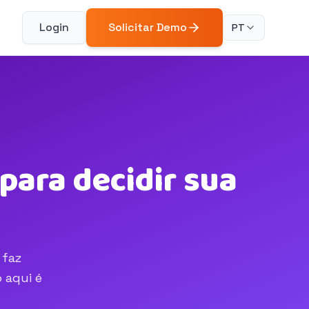
Login
Solicitar Demo
PT
para decidir sua
 faz
 aqui é