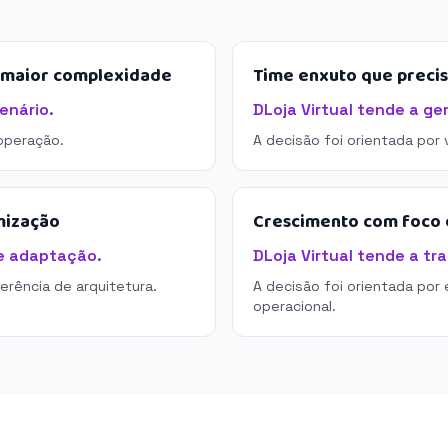
e maior complexidade
Time enxuto que preci
enário.
DLoja Virtual tende a ge
operação.
A decisão foi orientada por
mização
Crescimento com foco e
de adaptação.
DLoja Virtual tende a tr
derência de arquitetura.
A decisão foi orientada por 
operacional.