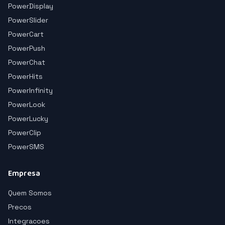
PowerDisplay
PowerSlider
PowerCart
PowerPush
PowerChat
PowerHits
PowerInfinity
PowerLook
PowerLucky
PowerClip
PowerSMS
Empresa
Quem Somos
Precos
Integracoes