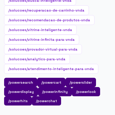
/solucoes/busca-inteligente-vnda
/solucoes/recuperacao-de-carrinho-vnda
/solucoes/recomendacao-de-produtos-vnda
/solucoes/vitrine-inteligente-vnda
/solucoes/vitrine-infinita-para-vnda
/solucoes/provador-virtual-para-vnda
/solucoes/analytics-para-vnda
/solucoes/atendimento-inteligente-para-vnda
/powersearch
/powercart
/powerslider
/powerdisplay
/powerinfinity
/powerlook
/powerhits
/powerchat