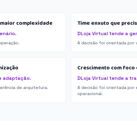
e maior complexidade
Time enxuto que preci
enário.
DLoja Virtual tende a ge
operação.
A decisão foi orientada por
mização
Crescimento com foco e
de adaptação.
DLoja Virtual tende a tr
derência de arquitetura.
A decisão foi orientada por 
operacional.