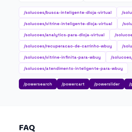
/solucoes/busca-inteligente-dloja-virtual
/sol
/solucoes/vitrine-inteligente-dloja-virtual
/sol
/solucoes/analytics-para-dloja-virtual
/soluco
/solucoes/recuperacao-de-carrinho-wbuy
/sol
/solucoes/vitrine-infinita-para-wbuy
/solucoes
/solucoes/atendimento-inteligente-para-wbuy
/powersearch
/powercart
/powerslider
/
FAQ