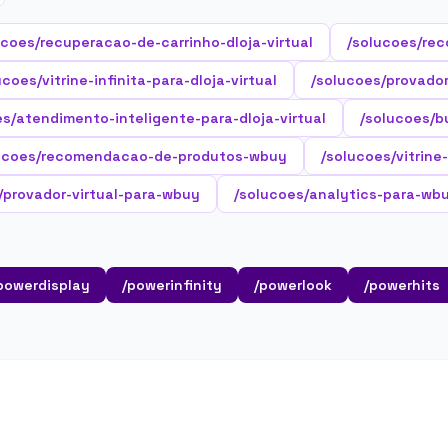
ucoes/recuperacao-de-carrinho-dloja-virtual
/solucoes/rec
ucoes/vitrine-infinita-para-dloja-virtual
/solucoes/provador-
es/atendimento-inteligente-para-dloja-virtual
/solucoes/b
ucoes/recomendacao-de-produtos-wbuy
/solucoes/vitrine
/provador-virtual-para-wbuy
/solucoes/analytics-para-wb
powerdisplay
/powerinfinity
/powerlook
/powerhits