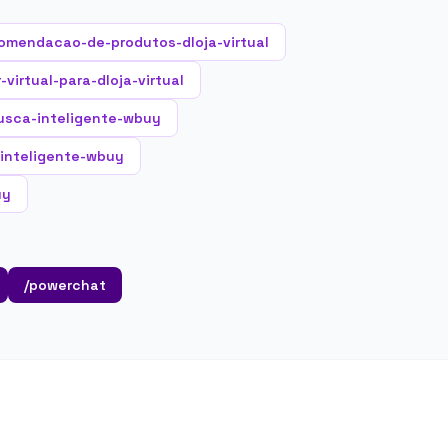
omendacao-de-produtos-dloja-virtual
virtual-para-dloja-virtual
usca-inteligente-wbuy
-inteligente-wbuy
uy
/powerchat