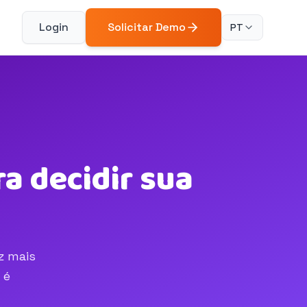
Login
Solicitar Demo
PT
a decidir sua
z mais
 é