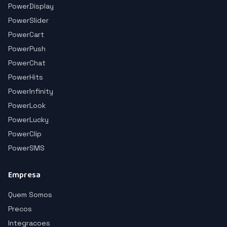
PowerDisplay
PowerSlider
PowerCart
PowerPush
PowerChat
PowerHits
PowerInfinity
PowerLook
PowerLucky
PowerClip
PowerSMS
Empresa
Quem Somos
Precos
Integracoes