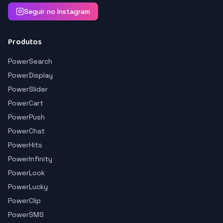
Seguir no Instagram
Produtos
PowerSearch
PowerDisplay
PowerSlider
PowerCart
PowerPush
PowerChat
PowerHits
PowerInfinity
PowerLook
PowerLucky
PowerClip
PowerSMS