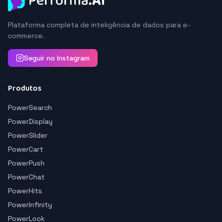
Plataforma completa de inteligência de dados para e-
commerce.
Seguir no Instagram
Produtos
PowerSearch
PowerDisplay
PowerSlider
PowerCart
PowerPush
PowerChat
PowerHits
PowerInfinity
PowerLook