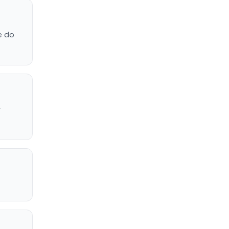
e do
r