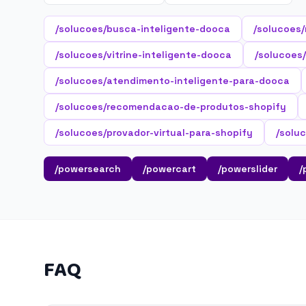
/solucoes/busca-inteligente-dooca
/solucoes
/solucoes/vitrine-inteligente-dooca
/solucoes/
/solucoes/atendimento-inteligente-para-dooca
/solucoes/recomendacao-de-produtos-shopify
/solucoes/provador-virtual-para-shopify
/solu
/powersearch
/powercart
/powerslider
/
FAQ