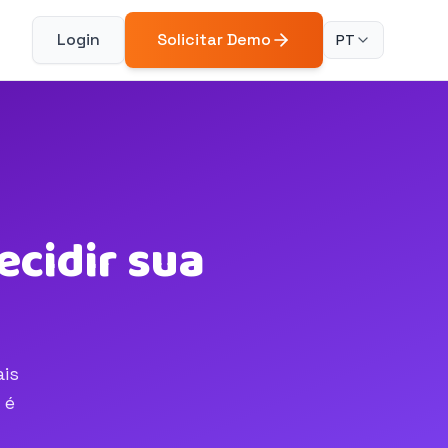
Login
Solicitar Demo
PT
cidir sua
ais
 é