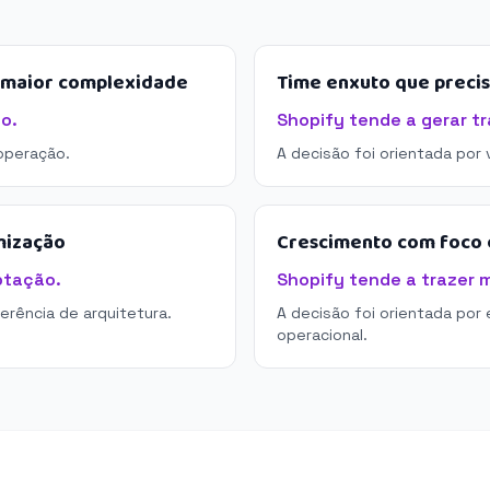
e maior complexidade
Time enxuto que preci
o.
Shopify tende a gerar tr
operação.
A decisão foi orientada por
mização
Crescimento com foco e
ptação.
Shopify tende a trazer m
derência de arquitetura.
A decisão foi orientada por 
operacional.