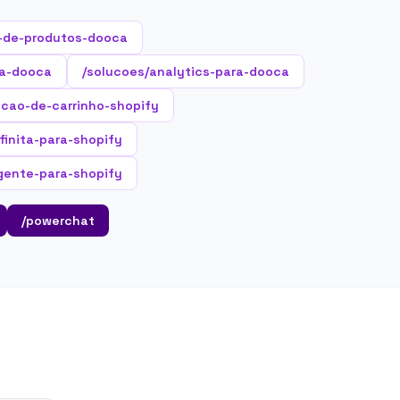
-de-produtos-dooca
ra-dooca
/solucoes/analytics-para-dooca
acao-de-carrinho-shopify
nfinita-para-shopify
gente-para-shopify
/powerchat