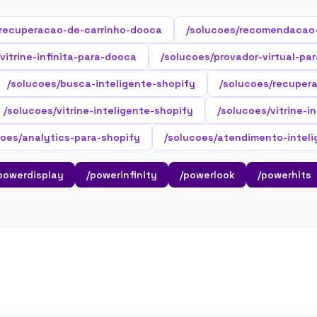
/recuperacao-de-carrinho-dooca
/solucoes/recomendacao
vitrine-infinita-para-dooca
/solucoes/provador-virtual-pa
/solucoes/busca-inteligente-shopify
/solucoes/recuper
/solucoes/vitrine-inteligente-shopify
/solucoes/vitrine-i
coes/analytics-para-shopify
/solucoes/atendimento-inteli
powerdisplay
/powerinfinity
/powerlook
/powerhits