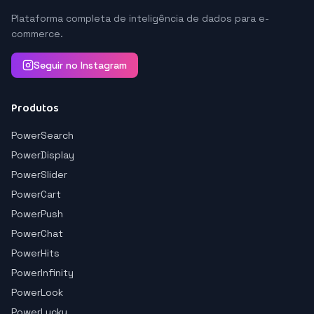
Plataforma completa de inteligência de dados para e-
commerce.
Seguir no Instagram
Produtos
PowerSearch
PowerDisplay
PowerSlider
PowerCart
PowerPush
PowerChat
PowerHits
PowerInfinity
PowerLook
PowerLucky