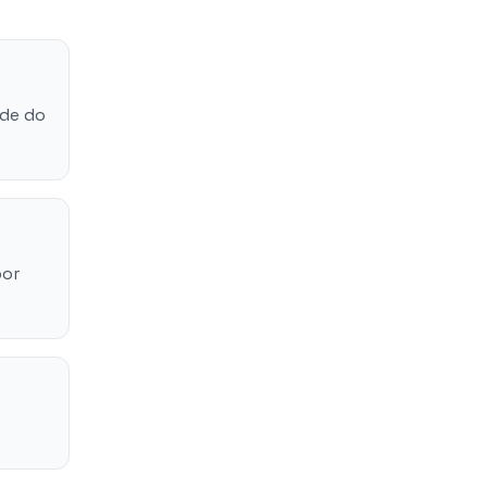
ade do
por