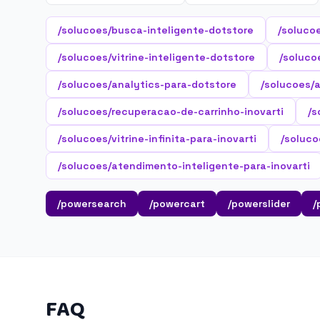
/solucoes/busca-inteligente-dotstore
/soluco
/solucoes/vitrine-inteligente-dotstore
/soluco
/solucoes/analytics-para-dotstore
/solucoes/
/solucoes/recuperacao-de-carrinho-inovarti
/s
/solucoes/vitrine-infinita-para-inovarti
/soluco
/solucoes/atendimento-inteligente-para-inovarti
/powersearch
/powercart
/powerslider
/
FAQ