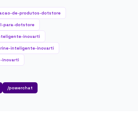
acao-de-produtos-dotstore
al-para-dotstore
teligente-inovarti
rine-inteligente-inovarti
-inovarti
/powerchat