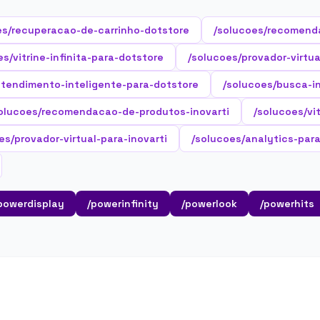
es/recuperacao-de-carrinho-dotstore
/solucoes/recomend
es/vitrine-infinita-para-dotstore
/solucoes/provador-virtu
atendimento-inteligente-para-dotstore
/solucoes/busca-in
olucoes/recomendacao-de-produtos-inovarti
/solucoes/vit
es/provador-virtual-para-inovarti
/solucoes/analytics-para
powerdisplay
/powerinfinity
/powerlook
/powerhits