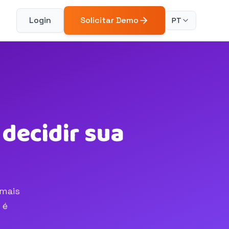
Login
Solicitar Demo
PT
 decidir sua
 mais
 é