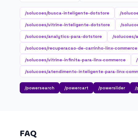
/solucoes/busca-inteligente-dotstore
/soluco
/solucoes/vitrine-inteligente-dotstore
/soluco
/solucoes/analytics-para-dotstore
/solucoes/
/solucoes/recuperacao-de-carrinho-linx-commerce
/solucoes/vitrine-infinita-para-linx-commerce
/solucoes/atendimento-inteligente-para-linx-com
/powersearch
/powercart
/powerslider
/
FAQ