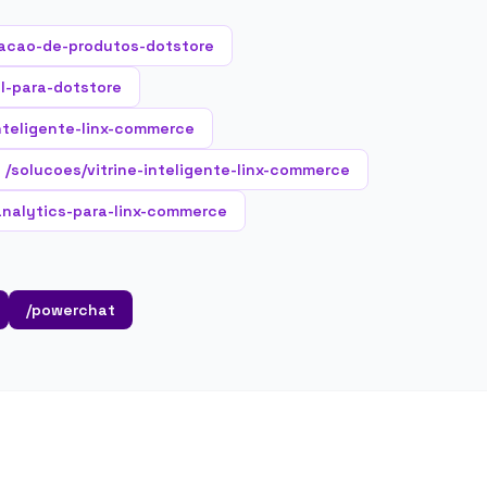
acao-de-produtos-dotstore
al-para-dotstore
nteligente-linx-commerce
/solucoes/vitrine-inteligente-linx-commerce
analytics-para-linx-commerce
/powerchat