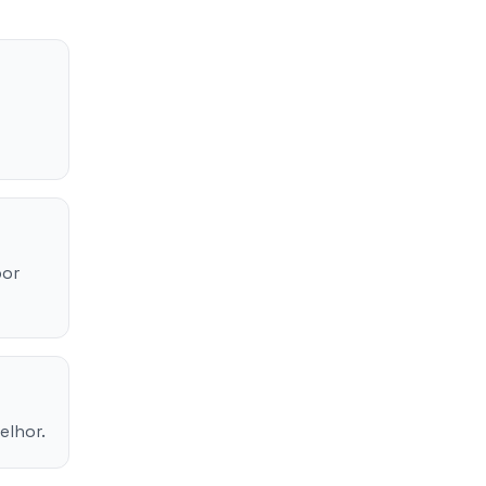
por
elhor.