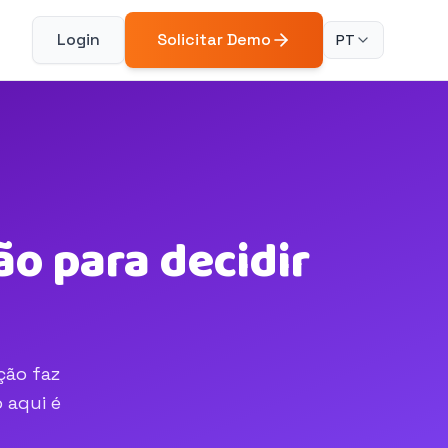
Login
Solicitar Demo
PT
o para decidir
ção faz
 aqui é