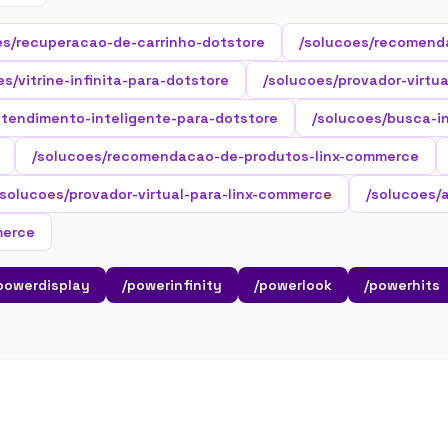
es/recuperacao-de-carrinho-dotstore
/solucoes/recomend
es/vitrine-infinita-para-dotstore
/solucoes/provador-virtu
atendimento-inteligente-para-dotstore
/solucoes/busca-i
/solucoes/recomendacao-de-produtos-linx-commerce
/solucoes/provador-virtual-para-linx-commerce
/solucoes/
merce
powerdisplay
/powerinfinity
/powerlook
/powerhits