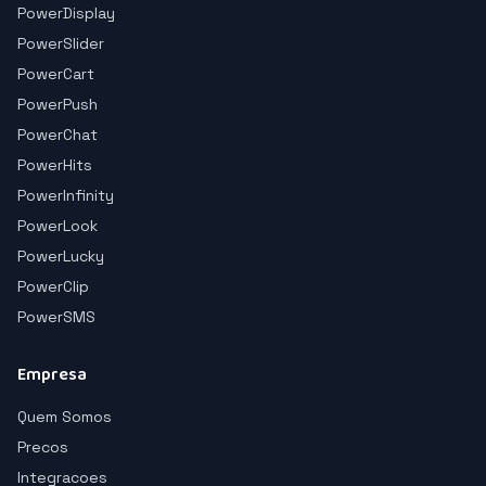
PowerDisplay
PowerSlider
PowerCart
PowerPush
PowerChat
PowerHits
PowerInfinity
PowerLook
PowerLucky
PowerClip
PowerSMS
Empresa
Quem Somos
Precos
Integracoes