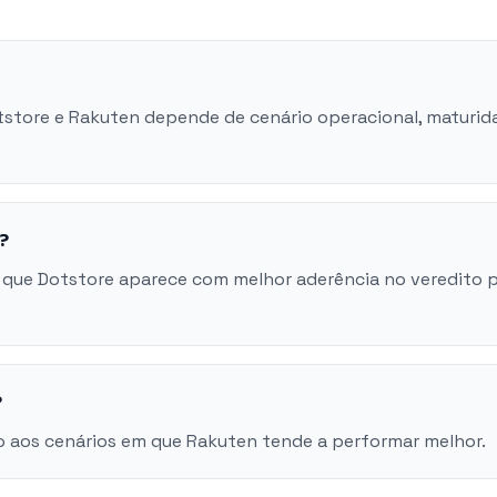
otstore e Rakuten depende de cenário operacional, maturid
?
 que Dotstore aparece com melhor aderência no veredito 
?
o aos cenários em que Rakuten tende a performar melhor.