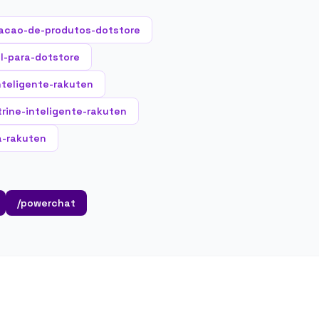
acao-de-produtos-dotstore
al-para-dotstore
nteligente-rakuten
trine-inteligente-rakuten
a-rakuten
/powerchat