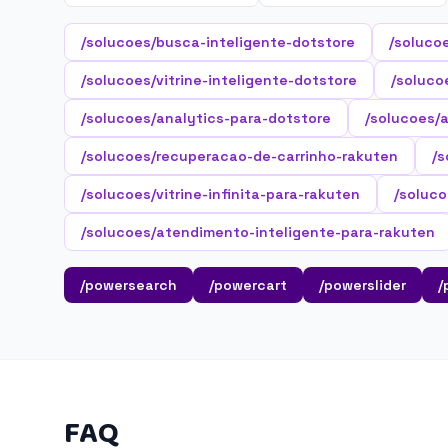
/solucoes/busca-inteligente-dotstore
/soluco
/solucoes/vitrine-inteligente-dotstore
/soluco
/solucoes/analytics-para-dotstore
/solucoes/
/solucoes/recuperacao-de-carrinho-rakuten
/
/solucoes/vitrine-infinita-para-rakuten
/soluco
/solucoes/atendimento-inteligente-para-rakuten
/powersearch
/powercart
/powerslider
/
FAQ