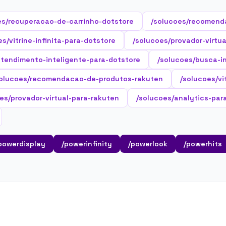
es/recuperacao-de-carrinho-dotstore
/solucoes/recomend
es/vitrine-infinita-para-dotstore
/solucoes/provador-virtu
atendimento-inteligente-para-dotstore
/solucoes/busca-i
solucoes/recomendacao-de-produtos-rakuten
/solucoes/vi
es/provador-virtual-para-rakuten
/solucoes/analytics-par
powerdisplay
/powerinfinity
/powerlook
/powerhits