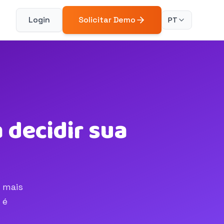
Login
Solicitar Demo
PT
 decidir sua
z mais
 é