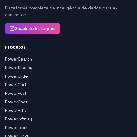
Plataforma completa de inteligência de dados para e-
commerce.
Seguir no Instagram
Produtos
PowerSearch
PowerDisplay
PowerSlider
PowerCart
PowerPush
PowerChat
PowerHits
PowerInfinity
PowerLook
PowerLucky