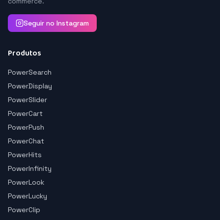
commerce.
Seguir no Instagram
Produtos
PowerSearch
PowerDisplay
PowerSlider
PowerCart
PowerPush
PowerChat
PowerHits
PowerInfinity
PowerLook
PowerLucky
PowerClip