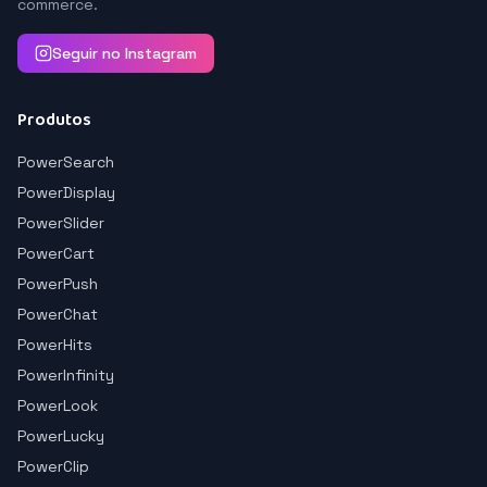
commerce.
Seguir no Instagram
Produtos
PowerSearch
PowerDisplay
PowerSlider
PowerCart
PowerPush
PowerChat
PowerHits
PowerInfinity
PowerLook
PowerLucky
PowerClip