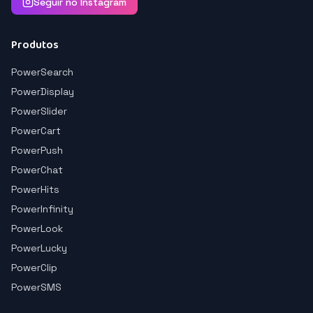
Seguir no Instagram
Produtos
PowerSearch
PowerDisplay
PowerSlider
PowerCart
PowerPush
PowerChat
PowerHits
PowerInfinity
PowerLook
PowerLucky
PowerClip
PowerSMS