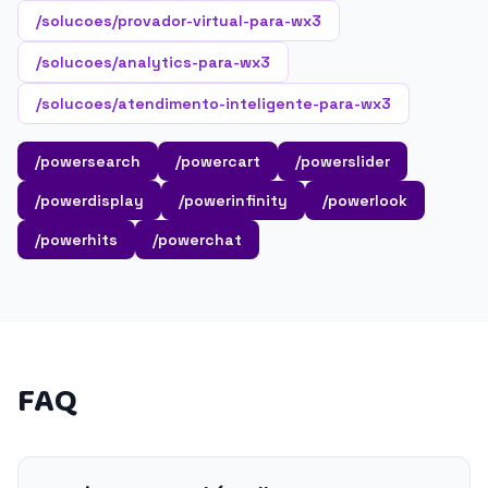
/solucoes/provador-virtual-para-wx3
/solucoes/analytics-para-wx3
/solucoes/atendimento-inteligente-para-wx3
/powersearch
/powercart
/powerslider
/powerdisplay
/powerinfinity
/powerlook
/powerhits
/powerchat
FAQ