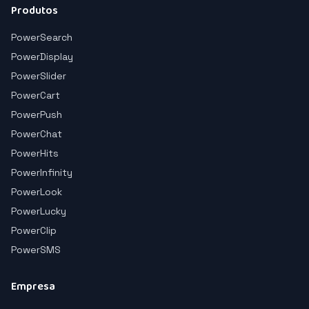
Produtos
PowerSearch
PowerDisplay
PowerSlider
PowerCart
PowerPush
PowerChat
PowerHits
PowerInfinity
PowerLook
PowerLucky
PowerClip
PowerSMS
Empresa