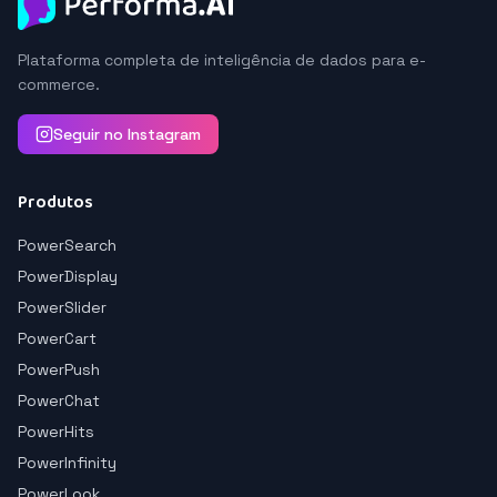
Plataforma completa de inteligência de dados para e-
commerce.
Seguir no Instagram
Produtos
PowerSearch
PowerDisplay
PowerSlider
PowerCart
PowerPush
PowerChat
PowerHits
PowerInfinity
PowerLook