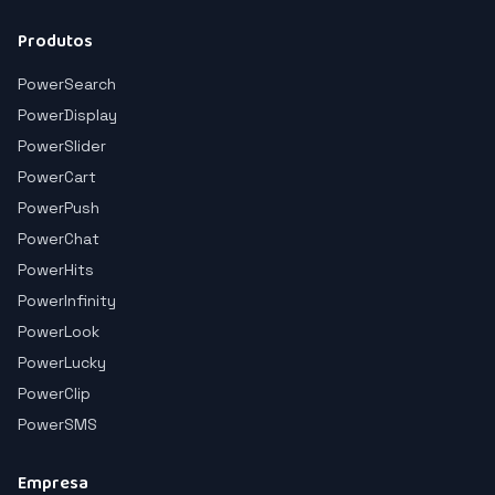
Produtos
PowerSearch
PowerDisplay
PowerSlider
PowerCart
PowerPush
PowerChat
PowerHits
PowerInfinity
PowerLook
PowerLucky
PowerClip
PowerSMS
Empresa