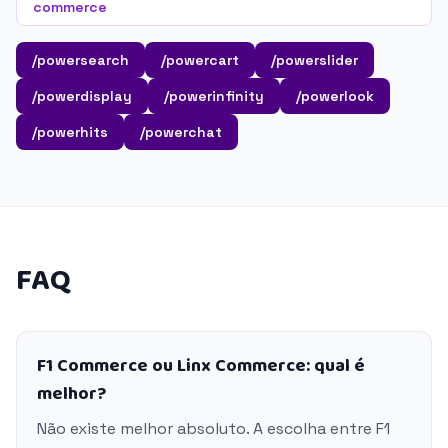
commerce
/powersearch
/powercart
/powerslider
/powerdisplay
/powerinfinity
/powerlook
/powerhits
/powerchat
FAQ
F1 Commerce ou Linx Commerce: qual é
melhor?
Não existe melhor absoluto. A escolha entre F1