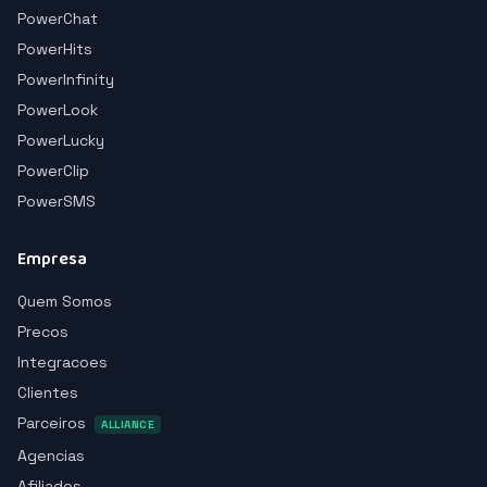
PowerChat
PowerHits
PowerInfinity
PowerLook
PowerLucky
PowerClip
PowerSMS
Empresa
Quem Somos
Precos
Integracoes
Clientes
Parceiros
ALLIANCE
Agencias
Afiliados