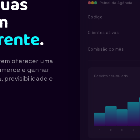
suas
Painel da Agência
m
Código
rrente
.
Clientes ativos
Comissão do mês
rem oferecer uma
mmerce e ganhar
Receita acumulada
 previsibilidade e
J
F
M
A