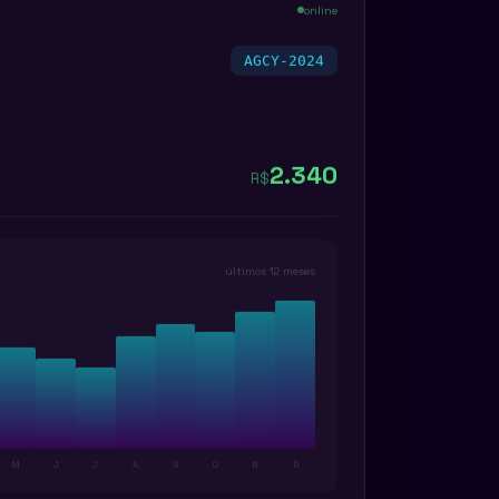
online
AGCY-2024
12
2.340
R$
últimos 12 meses
M
J
J
A
S
O
N
D