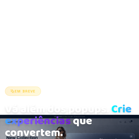
EM BREVE
Vá além dos popups.
Crie
experiências
que
convertem.