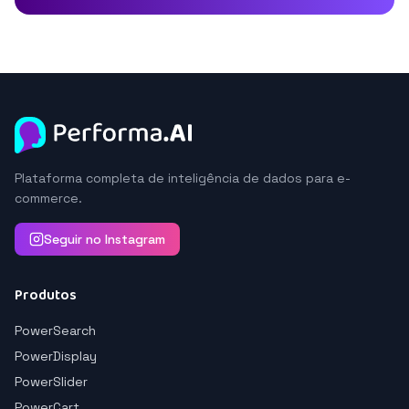
Plataforma completa de inteligência de dados para e-
commerce.
Seguir no Instagram
Produtos
PowerSearch
PowerDisplay
PowerSlider
PowerCart