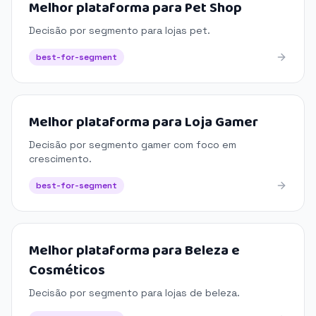
Melhor plataforma para Pet Shop
Decisão por segmento para lojas pet.
best-for-segment
Melhor plataforma para Loja Gamer
Decisão por segmento gamer com foco em
crescimento.
best-for-segment
Melhor plataforma para Beleza e
Cosméticos
Decisão por segmento para lojas de beleza.