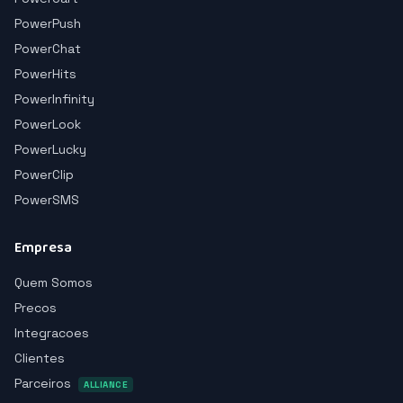
PowerPush
PowerChat
PowerHits
PowerInfinity
PowerLook
PowerLucky
PowerClip
PowerSMS
Empresa
Quem Somos
Precos
Integracoes
Clientes
Parceiros
ALLIANCE