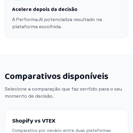
Acelere depois da decisão
A Performa.AI potencializa resultado na
plataforma escolhida.
Comparativos disponíveis
Selecione a comparação que faz sentido para o seu
momento de decisão.
Shopify vs VTEX
Comparativo por cenário entre duas plataformas