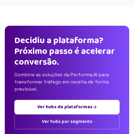
Decidiu a plataforma?
Próximo passo é acelerar
conversão.
Combine as soluções da Performa.AI para
transformar tráfego em receita de forma
previsível.
Ver hubs de plataformas
Ver hubs por segmento