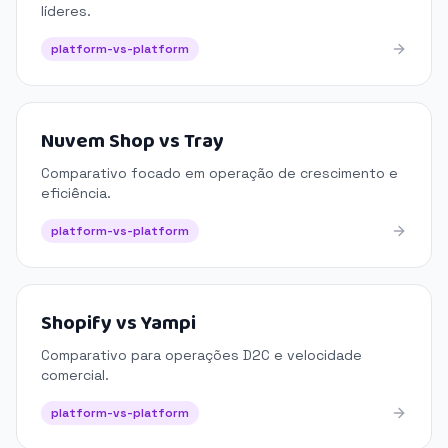
líderes.
platform-vs-platform
Nuvem Shop vs Tray
Comparativo focado em operação de crescimento e
eficiência.
platform-vs-platform
Shopify vs Yampi
Comparativo para operações D2C e velocidade
comercial.
platform-vs-platform