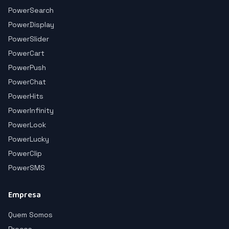
PowerSearch
PowerDisplay
PowerSlider
PowerCart
PowerPush
PowerChat
PowerHits
PowerInfinity
PowerLook
PowerLucky
PowerClip
PowerSMS
Empresa
Quem Somos