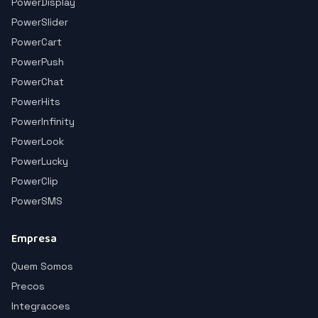
PowerDisplay
PowerSlider
PowerCart
PowerPush
PowerChat
PowerHits
PowerInfinity
PowerLook
PowerLucky
PowerClip
PowerSMS
Empresa
Quem Somos
Precos
Integracoes