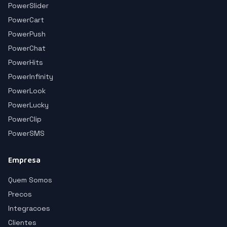
PowerSlider
PowerCart
PowerPush
PowerChat
PowerHits
PowerInfinity
PowerLook
PowerLucky
PowerClip
PowerSMS
Empresa
Quem Somos
Precos
Integracoes
Clientes