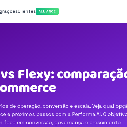
egrações
Clientes
ALLIANCE
s Flexy: comparação
-commerce
os de operação, conversão e escala. Veja qual opç
e e próximos passos com a Performa.AI. O objetivo
com foco em conversão, governança e crescimento