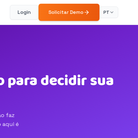
Login
Solicitar Demo
PT
 para decidir sua
ão faz
 aqui é