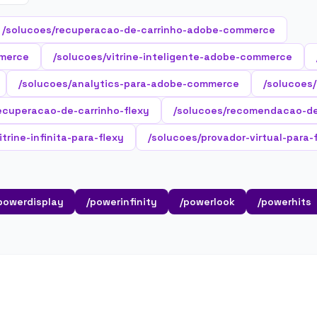
/solucoes/recuperacao-de-carrinho-adobe-commerce
merce
/solucoes/vitrine-inteligente-adobe-commerce
/solucoes/analytics-para-adobe-commerce
/solucoes
ecuperacao-de-carrinho-flexy
/solucoes/recomendacao-de
trine-infinita-para-flexy
/solucoes/provador-virtual-para-
powerdisplay
/powerinfinity
/powerlook
/powerhits