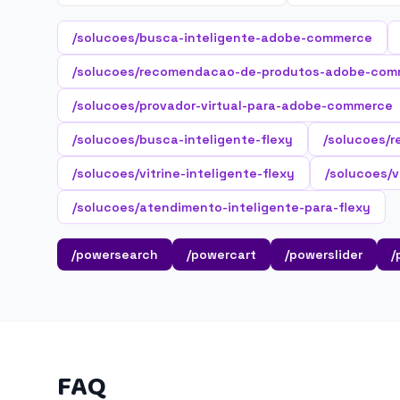
/solucoes/busca-inteligente-adobe-commerce
/solucoes/recomendacao-de-produtos-adobe-com
/solucoes/provador-virtual-para-adobe-commerce
/solucoes/busca-inteligente-flexy
/solucoes/r
/solucoes/vitrine-inteligente-flexy
/solucoes/vi
/solucoes/atendimento-inteligente-para-flexy
/powersearch
/powercart
/powerslider
/
FAQ