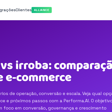
egrações
Clientes
ALLIANCE
s irroba: comparação
e e-commerce
os de operação, conversão e escala. Veja qual opç
e e próximos passos com a Performa.AI. O objetivo
com foco em conversão, governança e crescimento