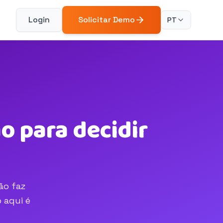
Login
Solicitar Demo
PT
 para decidir
ão faz
 aqui é