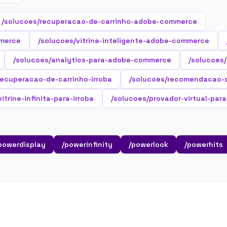
/solucoes/recuperacao-de-carrinho-adobe-commerce
merce
/solucoes/vitrine-inteligente-adobe-commerce
/solucoes/analytics-para-adobe-commerce
/solucoes
recuperacao-de-carrinho-irroba
/solucoes/recomendacao-d
itrine-infinita-para-irroba
/solucoes/provador-virtual-para
powerdisplay
/powerinfinity
/powerlook
/powerhits