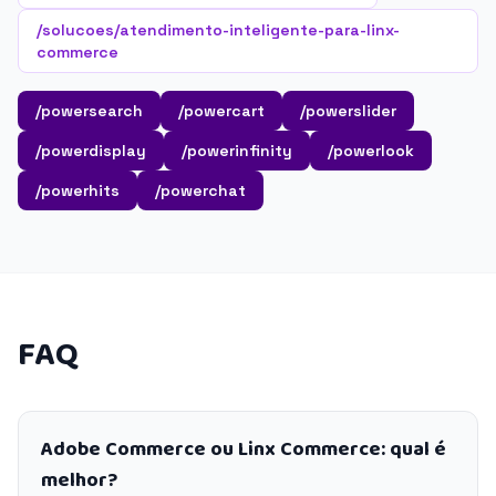
/solucoes/atendimento-inteligente-para-linx-
commerce
/powersearch
/powercart
/powerslider
/powerdisplay
/powerinfinity
/powerlook
/powerhits
/powerchat
FAQ
Adobe Commerce ou Linx Commerce: qual é
melhor?