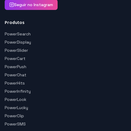
Seguir no Instagram
Produtos
PowerSearch
PowerDisplay
PowerSlider
PowerCart
PowerPush
PowerChat
PowerHits
PowerInfinity
PowerLook
PowerLucky
PowerClip
PowerSMS