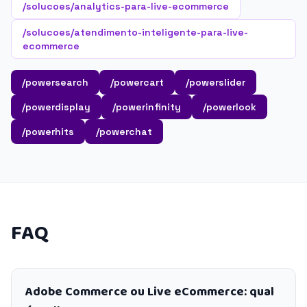
/solucoes/analytics-para-live-ecommerce
/solucoes/atendimento-inteligente-para-live-
ecommerce
/powersearch
/powercart
/powerslider
/powerdisplay
/powerinfinity
/powerlook
/powerhits
/powerchat
FAQ
Adobe Commerce ou Live eCommerce: qual