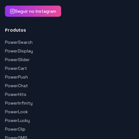
Seguir no Instagram
Produtos
PowerSearch
PowerDisplay
PowerSlider
PowerCart
PowerPush
PowerChat
PowerHits
PowerInfinity
PowerLook
PowerLucky
PowerClip
PowerSMS