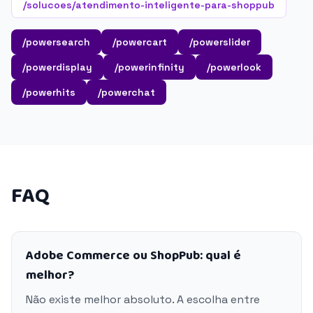
/solucoes/atendimento-inteligente-para-shoppub
/powersearch
/powercart
/powerslider
/powerdisplay
/powerinfinity
/powerlook
/powerhits
/powerchat
FAQ
Adobe Commerce ou ShopPub: qual é
melhor?
Não existe melhor absoluto. A escolha entre