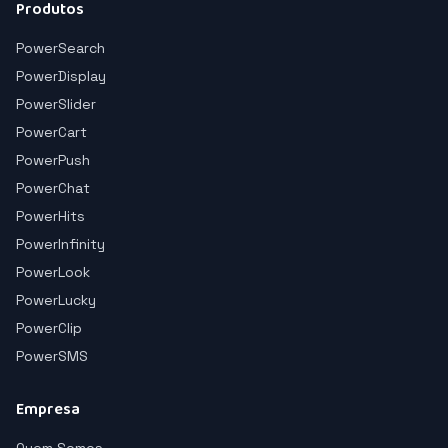
Produtos
PowerSearch
PowerDisplay
PowerSlider
PowerCart
PowerPush
PowerChat
PowerHits
PowerInfinity
PowerLook
PowerLucky
PowerClip
PowerSMS
Empresa