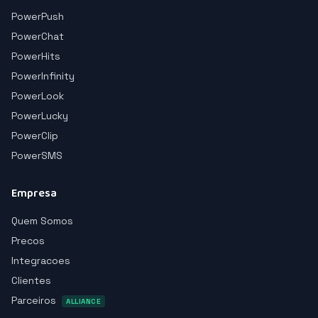
PowerPush
PowerChat
PowerHits
PowerInfinity
PowerLook
PowerLucky
PowerClip
PowerSMS
Empresa
Quem Somos
Precos
Integracoes
Clientes
Parceiros
ALLIANCE