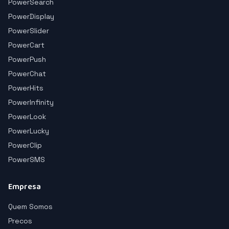
PowerSearch
PowerDisplay
PowerSlider
PowerCart
PowerPush
PowerChat
PowerHits
PowerInfinity
PowerLook
PowerLucky
PowerClip
PowerSMS
Empresa
Quem Somos
Precos